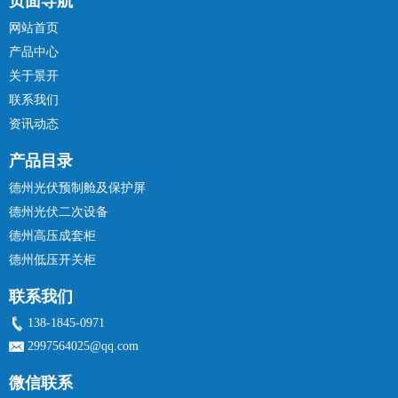
页面导航
网站首页
产品中心
关于景开
联系我们
资讯动态
产品目录
德州光伏预制舱及保护屏
德州光伏二次设备
德州高压成套柜
德州低压开关柜
联系我们
138-1845-0971
2997564025@qq.com
微信联系