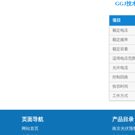
GGJ技
项目
额定电压
额定频率
额定容量
适用电压范
允许电流
控制回路
投切时间
工作方式
页面导航
产品目录
网站首页
南京光伏预