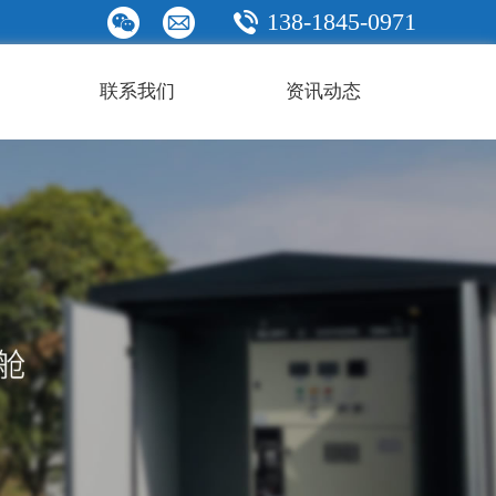
138-1845-0971
联系我们
资讯动态