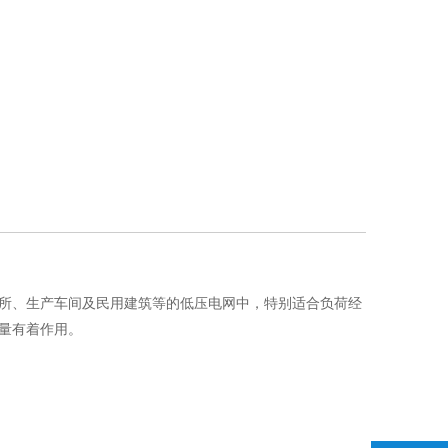
所、生产车间及民用建筑等的低压电网中，特别适合负荷经
量有着作用。