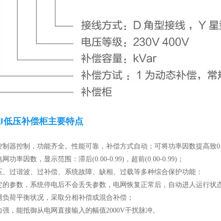
GJ低压补偿柜主要特点
控制器控制，功能齐全。性能可靠，补偿方式自动；可将功率因数提高致0.
功率因数，显示范围：滞后(0.00-0.99)，超前(0.00-0.99)；
压、过谐波、过补偿、系统故障、缺相、过载等多种综合保护功能：
定的参数，系统停电后不会丢失参数，电网恢复正常后，自动进人运行状
网负荷平衡状况，采取分相补偿或混合补偿；
力强，能抵御从电网直接输入的幅值2000V干扰脉冲。