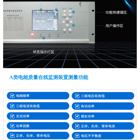
A类电能质量在线监测装置测量功能