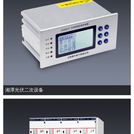
湘潭光伏二次设备