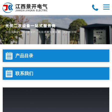
产品目录
联系我们