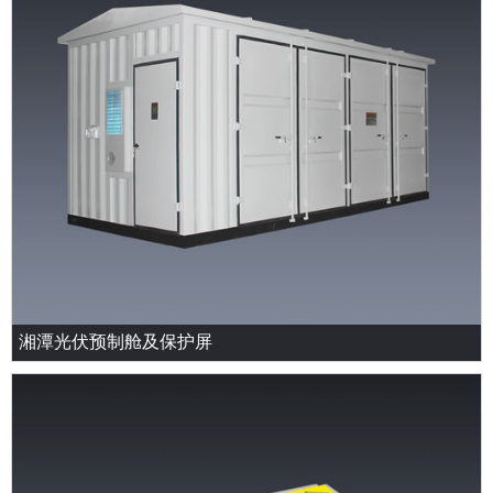
湘潭光伏预制舱及保护屏